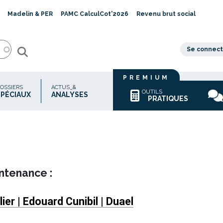
Madelin & PER
PAMC CalculCot'2026
Revenu brut social
Se connect
PREMIUM
OSSIERS
ACTUS_&
OUTILS
SPÉCIAUX
ANALYSES
PRATIQUES
intenance :
er | Edouard Cunibil | Duael