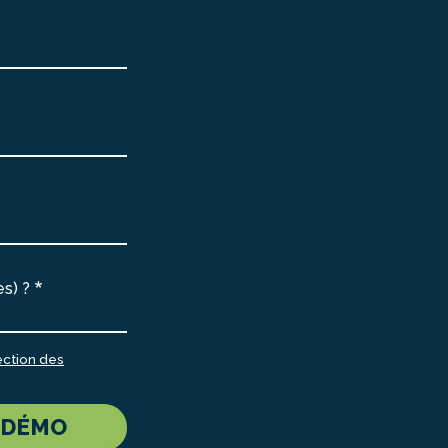
es) ?
ection des
 DÉMO