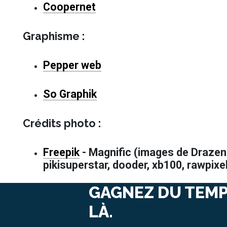
(")
Coopernet
pour
qu'ils
soient
Graphisme :
considérés
comme
un
Pepper web
seul
terme.
Préfixer
So Graphik
un
terme
par
Crédits photo :
le
symbole
moins
Freepik
- Magnific (images de Drazen Z
(-)
pikisuperstar, dooder, xb100, rawpixe
pour
l'exclure
de
GAGNEZ DU TEMP
la
recherche.
LÀ.