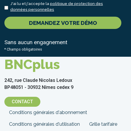
J'ai lu et j'accepte la
politique de protection des
données personnelles
DEMANDEZ VOTRE DÉMO
Sans aucun engagnement
* Champs obligatoires
BNCplus
242, rue Claude Nicolas Ledoux
BP48051 - 30932 Nîmes cedex 9
CONTACT
Menu
Conditions générales d'abonnement
Pied
Conditions générales d'utilisation
Grille tarifaire