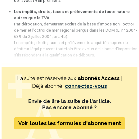
de l'avocat « en premier ».
Les impôts, droits, taxes et prélèvements de toute nature
autres que la TVA.
Par dérogation, demeurent exclus de la base d'imposition l'octroi
de mer et l'octroi de mer régional perçus dans les DOM (L. n° 2004-
639 du 2 juillet 2004, art. 45).
Les impôts, droits, taxes et prélèvements acquittés auprès du
débiteur légal peuvent toutefois être exclus de la base d'imposition
s'ils répondent à la qualification de débours.
La suite est réservée aux
abonnés Access
|
Déjà abonné,
connectez-vous
Envie de lire la suite de l'article.
Pas encore abonné ?
Voir toutes les formules d'abonnement