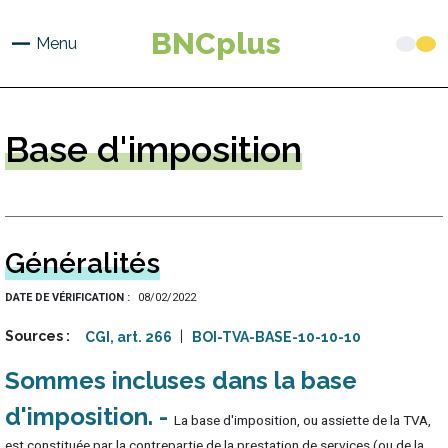
Aller
au
BNCplus
Menu
contenu
principal
Base
d'imposition
Généralités
DATE DE VÉRIFICATION
08/02/2022
Sources
CGI, art. 266
BOI-TVA-BASE-10-10-10
Sommes incluses dans la base
d'imposition
La base d'imposition, ou assiette de la TVA,
est constituée par la contrepartie de la prestation de services (ou de la