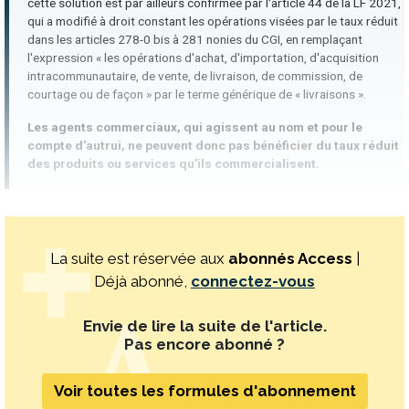
cette solution est par ailleurs confirmée par l'article 44 de la LF 2021,
qui a modifié à droit constant les opérations visées par le taux réduit
dans les articles 278-0 bis à 281 nonies du CGI, en remplaçant
l'expression « les opérations d'achat, d'importation, d'acquisition
intracommunautaire, de vente, de livraison, de commission, de
courtage ou de façon » par le terme générique de « livraisons ».
Les agents commerciaux, qui agissent au nom et pour le
compte d'autrui, ne peuvent donc pas bénéficier du taux réduit
des produits ou services qu'ils commercialisent.
La suite est réservée aux
abonnés Access
|
Déjà abonné,
connectez-vous
Envie de lire la suite de l'article.
Pas encore abonné ?
Voir toutes les formules d'abonnement