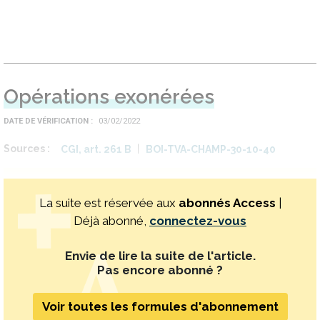
Opérations exonérées
DATE DE VÉRIFICATION
03/02/2022
Sources
CGI, art. 261 B
BOI-TVA-CHAMP-30-10-40
La suite est réservée aux
abonnés Access
|
Déjà abonné,
connectez-vous
Envie de lire la suite de l'article.
Pas encore abonné ?
Voir toutes les formules d'abonnement