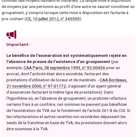
commun des moyens humains et matériels. La simple mise à disposition
de moyens par une personne au profit d'une autre ne saurait constituer un
groupement, y compris lorsque cette mise à disposition est facturée à
prix coûtant (
CE, 10 juillet 2012, n° 345595
).
Important :
Le bénéfice de l'exonération est systématiquement rejeté en
l'absence de preuve de l'existence d'un groupement
(par
exemple,
CAA Paris, 28 septembre 1993, n° 92-00436
pour un
avocat, dont l'activité était alors exonérée, facturant des
prestations d'utilisation de locaux et de matériels. -
CAA Bordeaux,
21 novembre 2000, n° 97-01772
, s'agissant d'un agent général
d'assurances facturant le même type de prestations). Dans
l'hypothèse où, en l'absence de groupement, un praticien refacture
certains frais à un confrère, ces sommes ne peuvent pas bénéficier
de l'exonération de TVA sur le fondement de l'article 261 B du CGI. Si
les refacturations et autres recettes non exonérées dépassent les
seuils de la franchise en base de TVA, les prestations doivent alors
être soumises à la TVA.