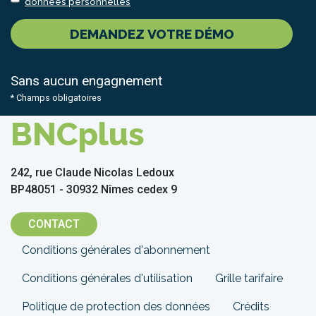
données personnelles
DEMANDEZ VOTRE DÉMO
Sans aucun engagnement
* Champs obligatoires
BNCplus
242, rue Claude Nicolas Ledoux
BP48051 - 30932 Nîmes cedex 9
CONTACT
Menu
Conditions générales d'abonnement
Pied
Conditions générales d'utilisation
Grille tarifaire
de
Politique de protection des données
Crédits