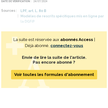
DATE DE VÉRIFICATION
24/07/2024
Sources
LPF, art. L. 80 B
Modèles de rescrits spécifiques mis en ligne par
la DGFiP
La suite est réservée aux
abonnés Access
|
Déjà abonné,
connectez-vous
Envie de lire la suite de l'article.
Pas encore abonné ?
Voir toutes les formules d'abonnement