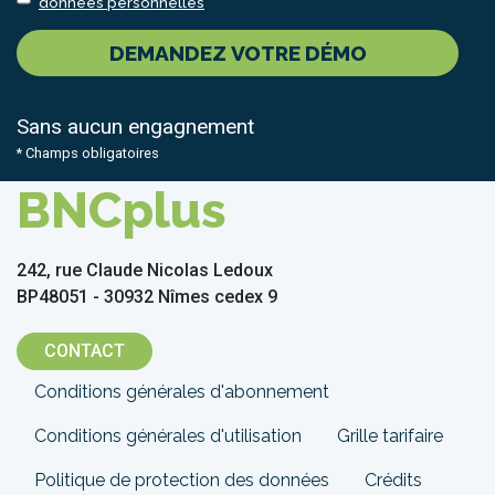
données personnelles
DEMANDEZ VOTRE DÉMO
Sans aucun engagnement
* Champs obligatoires
BNCplus
242, rue Claude Nicolas Ledoux
BP48051 - 30932 Nîmes cedex 9
CONTACT
Menu
Conditions générales d'abonnement
Pied
Conditions générales d'utilisation
Grille tarifaire
de
Politique de protection des données
Crédits