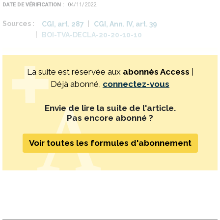
DATE DE VÉRIFICATION
04/11/2022
Sources
CGI, art. 287
CGI, Ann. IV, art. 39
BOI-TVA-DECLA-20-20-10-10
La suite est réservée aux
abonnés Access
|
Déjà abonné,
connectez-vous
Envie de lire la suite de l'article.
Pas encore abonné ?
Voir toutes les formules d'abonnement