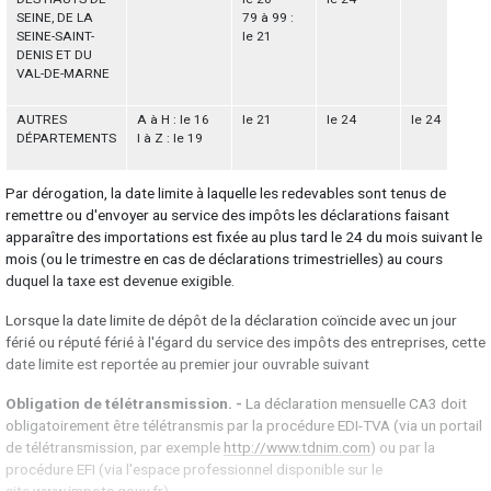
SEINE, DE LA
79 à 99 :
SEINE-SAINT-
le 21
DENIS ET DU
VAL-DE-MARNE
AUTRES
A à H : le 16
le 21
le 24
le 24
DÉPARTEMENTS
I à Z : le 19
Par dérogation, la date limite à laquelle les redevables sont tenus de
remettre ou d'envoyer au service des impôts les déclarations faisant
apparaître des importations est fixée au plus tard le 24 du mois suivant le
mois (ou le trimestre en cas de déclarations trimestrielles) au cours
duquel la taxe est devenue exigible.
Lorsque la date limite de dépôt de la déclaration coïncide avec un jour
férié ou réputé férié à l'égard du service des impôts des entreprises, cette
date limite est reportée au premier jour ouvrable suivant
Obligation de télétransmission. -
La déclaration mensuelle CA3 doit
obligatoirement être télétransmis par la procédure EDI-TVA (via un portail
de télétransmission, par exemple
http://www.tdnim.com
) ou par la
procédure EFI (via l'espace professionnel disponible sur le