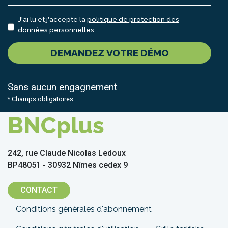
J'ai lu et j'accepte la
politique de protection des
données personnelles
DEMANDEZ VOTRE DÉMO
Sans aucun engagnement
* Champs obligatoires
BNCplus
242, rue Claude Nicolas Ledoux
BP48051 - 30932 Nîmes cedex 9
CONTACT
Menu
Conditions générales d'abonnement
Pied