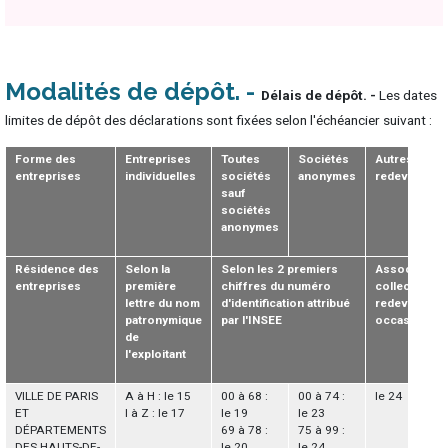
Modalités de dépôt
Délais de dépôt. -
Les dates
limites de dépôt des déclarations sont fixées selon l'échéancier suivant :
Forme des
Entreprises
Toutes
Sociétés
Autres
entreprises
individuelles
sociétés
anonymes
redevables
sauf
sociétés
anonymes
Résidence des
Selon la
Selon les 2 premiers
Associations
entreprises
première
chiffres du numéro
collectivités,
lettre du nom
d'identification attribué
redevables
patronymique
par l'INSEE
occasionnel
de
l'exploitant
VILLE DE PARIS
A à H : le 15
00 à 68 :
00 à 74 :
le 24
ET
I à Z : le 17
le 19
le 23
DÉPARTEMENTS
69 à 78 :
75 à 99 :
DES HAUTS-DE-
le 20
le 24