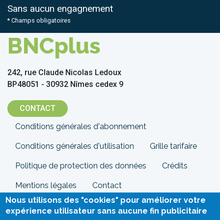
Sans aucun engagnement
* Champs obligatoires
BNCplus
242, rue Claude Nicolas Ledoux
BP48051 - 30932 Nîmes cedex 9
CONTACT
Menu
Conditions générales d'abonnement
Pied
Conditions générales d'utilisation
Grille tarifaire
de
Politique de protection des données
Crédits
page
Mentions légales
Contact
Nous utilisons des "cookies" pour améliorer votre
expérience utilisateur sans aucune fin publicitaire