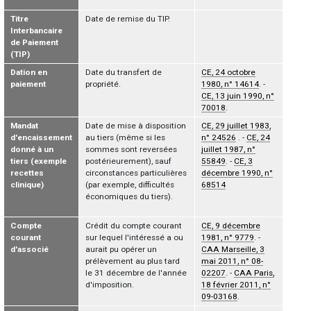
Titre
Date de remise du TIP.
Interbancaire
de Paiement
(TIP)
Dation en
Date du transfert de
CE, 24 octobre
paiement
propriété.
1980, n° 14614
. -
CE, 13 juin 1990, n°
70018
.
Mandat
Date de mise à disposition
CE, 29 juillet 1983,
d'encaissement
au tiers (même si les
n° 24526
. -
CE, 24
donné à un
sommes sont reversées
juillet 1987, n°
tiers (exemple
postérieurement), sauf
55849
. -
CE, 3
recettes
circonstances particulières
décembre 1990, n°
clinique)
(par exemple, difficultés
68514
économiques du tiers).
Compte
Crédit du compte courant
CE, 9 décembre
courant
sur lequel l'intéressé a ou
1981, n° 9779
. -
d'associé
aurait pu opérer un
CAA Marseille, 3
prélèvement au plus tard
mai 2011, n° 08-
le 31 décembre de l'année
02207
. -
CAA Paris,
d'imposition.
18 février 2011, n°
09-03168
.