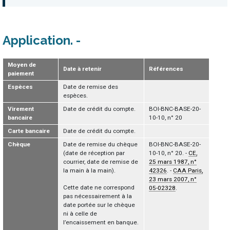
Application
Moyen de
Date à retenir
Références
paiement
Espèces
Date de remise des
espèces.
Virement
Date de crédit du compte.
BOI-BNC-BASE-20-
bancaire
10-10, n° 20
Carte bancaire
Date de crédit du compte.
Chèque
Date de remise du chèque
BOI-BNC-BASE-20-
(date de réception par
10-10, n° 20. -
CE,
courrier, date de remise de
25 mars 1987, n°
la main à la main).
42326
. -
CAA Paris,
23 mars 2007, n°
Cette date ne correspond
05-02328
.
pas nécessairement à la
date portée sur le chèque
ni à celle de
l’encaissement en banque.