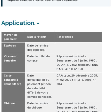
Application
Moyen de
Date à retenir
Références
paiement
Espèces
Date de remise
des espèces.
Virement
Date de débit du
Réponse ministérielle
bancaire
compte.
Sergheraert du 7 juillet 1980 :
JO AN, p. 2852, repris BOI-BNC-
BASE-40-10, n° 560.
Carte
Date
CAA Lyon, 29 décembre 2005,
bancaire à
de validation du
n° 02-00778 : RJF 6/2006, n°
débit différé
paiement (et non
704.
date du débit
différé de votre
compte bancaire).
Chèque
Date de remise
Réponse ministérielle
du chèque.
Sergheraert du 7 juillet 1980 :
JO AN, p. 2852, repris BOI-BNC-