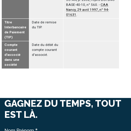
BASE-40-10, n° 560. -
CAA
Nancy, 29 avril 1997, n° 94-
01631
.
Titre
Date de remise
Interbancaire
du TIP.
de Paiement
(TIP)
Compte
Date du débit du
courant
compte courant
d'associé
d'associé.
dans une
société
GAGNEZ DU TEMPS, TOUT
EST LÀ.
Nom Prénom