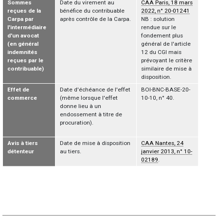
Sommes
Date du virement au
CAA Paris, 18 mars
reçues de la
bénéfice du contribuable
2022, n° 20-01241
Carpa par
après contrôle de la Carpa.
NB : solution
l'intermédiaire
rendue sur le
d'un avocat
fondement plus
(en général
général de l'article
indemnités
12 du CGI mais
reçues par le
prévoyant le critère
contribuable)
similaire de mise à
disposition.
Effet de
Date d'échéance de l'effet
BOI-BNC-BASE-20-
commerce
(même lorsque l'effet
10-10, n° 40.
donne lieu à un
endossement à titre de
procuration).
Avis à tiers
Date de mise à disposition
CAA Nantes, 24
détenteur
au tiers.
janvier 2013, n° 10-
02189
.