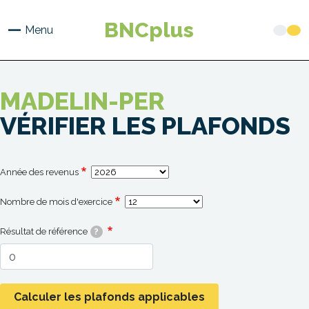
Aller
au
BNCplus
Menu
contenu
principal
MADELIN-PER
VÉRIFIER LES PLAFONDS
Année des revenus
Nombre de mois d'exercice
Résultat de référence
?
Calculer les plafonds applicables