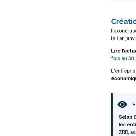
Créati
l'exonérat
le 1er janv
fois au 30
L'entrepris
économiq
E
Selon l
les ent
ZRR, sa