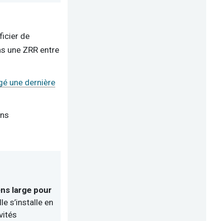
icier de
ns une ZRR entre
gé une dernière
ens
ens large pour
le s’installe en
vités