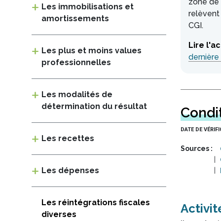
zone de r
(")
Les immobilisations et
pour
relèvent
amortissements
qu'ils
CGI.
soient
considérés
comme
Les plus et moins values
dernière 
un
professionnelles
seul
terme.
Préfixer
Les modalités de
un
terme
détermination du résultat
Condi
par
le
DATE DE VÉRIF
symbole
Les recettes
moins
Sources
(-)
pour
Les dépenses
l'exclure
de
la
recherche.
Les réintégrations fiscales
Activit
diverses