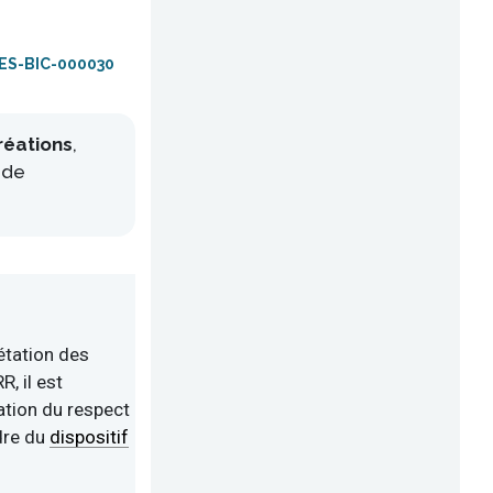
ES-BIC-000030
réations
,
 de
étation des
R, il est
tion du respect
dre du
dispositif