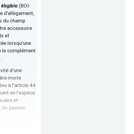
 éligible
(BOI-
e d’allègement,
ues du champ
itre accessoire
ls et
tée lorsqu'une
tue le complément
.
vité d'une
tère mixte
u à l'article 44
ssant en l'espèce
caire et
, de gestion