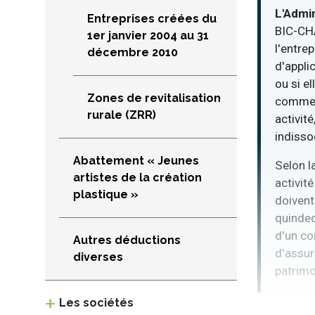
L'Admin
Entreprises créées du
BIC-CHA
1er janvier 2004 au 31
l'entre
décembre 2010
d'appli
ou si e
Zones de revitalisation
commerc
rurale (ZRR)
activité
indisso
Abattement « Jeunes
Selon l
artistes de la création
activité
plastique »
doivent
quindec
d'un co
Autres déductions
d'assur
diverses
patrimo
Les sociétés