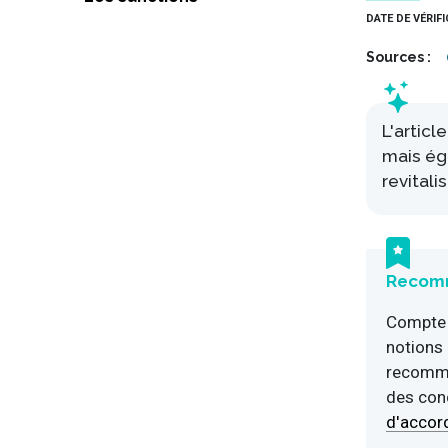
DATE DE VÉRIF
Sources
L'artic
mais ég
revitali
Recomm
Compte t
notions 
recomma
des cond
d'accord