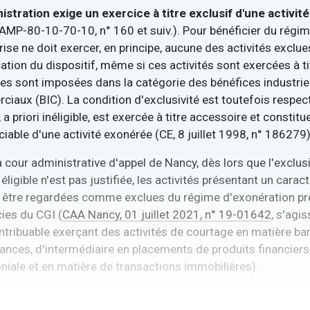
istration exige un exercice à titre exclusif d'une activité
MP-80-10-70-10, n° 160 et suiv.). Pour bénéficier du régim
prise ne doit exercer, en principe, aucune des activités excl
cation du dispositif, même si ces activités sont exercées à t
lles sont imposées dans la catégorie des bénéfices industrie
iaux (BIC). La condition d'exclusivité est toutefois respec
, a priori inéligible, est exercée à titre accessoire et consti
ciable d'une activité exonérée (CE, 8 juillet 1998, n° 186279)
a cour administrative d'appel de Nancy, dès lors que l'exclusi
 éligible n'est pas justifiée, les activités présentant un carac
 être regardées comme exclues du régime d'exonération prév
ies du CGI (
CAA Nancy, 01 juillet 2021, n° 19-01642
, s'agi
ntribuable exerçant des activités de courtage en matière ban
ances, d'intermédiaire en placements de produits financiers
niale et en matière de transactions immobilières).