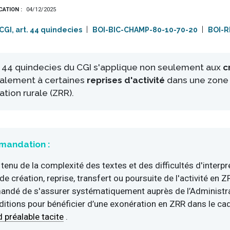
ICATION
04/12/2025
CGI, art. 44 quindecies
BOI-BIC-CHAMP-80-10-70-20
BOI-R
le 44 quindecies du CGI s'applique non seulement aux
c
alement à certaines
reprises d'activité
dans une zone
sation rurale (ZRR).
andation :
enu de la complexité des textes et des difficultés d'interpr
de création, reprise, transfert ou poursuite de l'activité en ZR
ndé de s'assurer systématiquement auprès de l’Administra
itions pour bénéficier d’une exonération en ZRR dans le ca
 préalable tacite
.