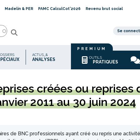
Madelin & PER
PAMC CalculCot'2026
Revenu brut social
Se connect
PREMIUM
OSSIERS
ACTUS_&
OUTILS
SPÉCIAUX
ANALYSES
PRATIQUES
eprises
créées ou reprises 
anvier 2011 au 30 juin 2024
laires de BNC professionnels ayant créé ou repris une activit