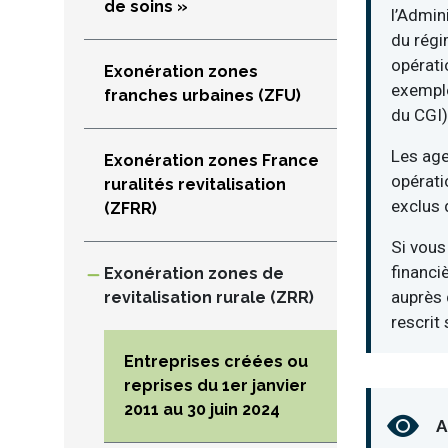
de soins »
l’Admin
du régi
opérati
Exonération zones
exemple
franches urbaines (ZFU)
du CGI)
Les age
Exonération zones France
opérati
ruralités revitalisation
exclus 
(ZFRR)
Si vous
financiè
Exonération zones de
auprès 
revitalisation rurale (ZRR)
rescrit 
Entreprises créées ou
reprises du 1er janvier
2011 au 30 juin 2024
A