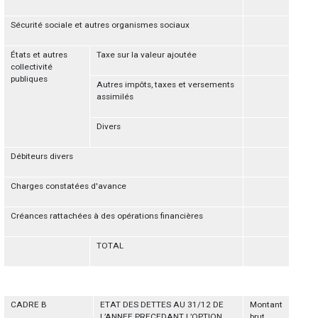
Sécurité sociale et autres organismes sociaux
États et autres
Taxe sur la valeur ajoutée
collectivité
publiques
Autres impôts, taxes et versements
assimilés
Divers
Débiteurs divers
Charges constatées d'avance
Créances rattachées à des opérations financières
TOTAL
CADRE B
ETAT DES DETTES AU 31/12 DE
Montant
L’ANNEE PRECEDANT L’OPTION
brut