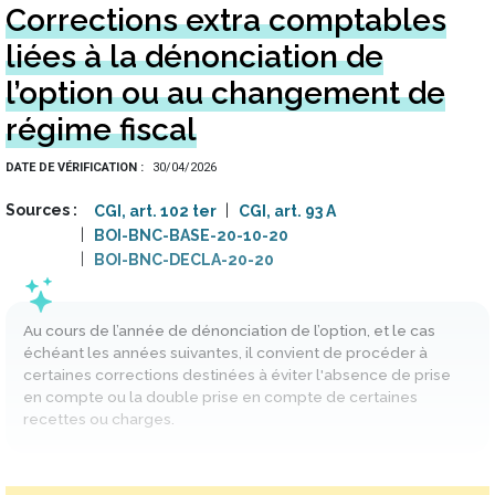
Corrections extra comptables
liées à la dénonciation de
l’option ou au changement de
régime fiscal
DATE DE VÉRIFICATION
30/04/2026
Sources
CGI, art. 102 ter
CGI, art. 93 A
BOI-BNC-BASE-20-10-20
BOI-BNC-DECLA-20-20
Au cours de l’année de dénonciation de l’option, et le cas
échéant les années suivantes, il convient de procéder à
certaines corrections destinées à éviter l'absence de prise
en compte ou la double prise en compte de certaines
recettes ou charges.