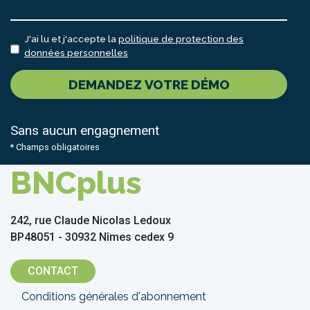
J'ai lu et j'accepte la
politique de protection des
données personnelles
DEMANDEZ VOTRE DÉMO
Sans aucun engagnement
* Champs obligatoires
BNCplus
242, rue Claude Nicolas Ledoux
BP48051 - 30932 Nîmes cedex 9
CONTACT
Menu
Conditions générales d'abonnement