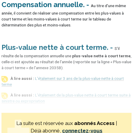
Compensation annuelle
Au titre d'une même
année, il convient de réaliser une compensation entre les plus-values à
court terme et les moins-values à court terme sur le tableau de
détermination des plus et moins-values.
Plus-value nette à court terme
S'il
résulte de la compensation annuelle une
plus-value nette à court terme
,
celle-ci est ajoutée au résultat de l'année (reportée sur la ligne « Plus-value
à court terme » de l'annexe 2035B).
L'étalement sur 3 ans de la plus-value nette à court
terme
L'étalement de la plus-value nette à court terme suite à
sinistre ou expropriation
La suite est réservée aux
abonnés Access
|
Déjà abonné,
connectez-vous