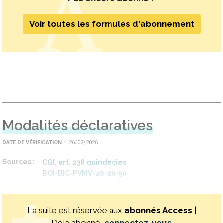
Voir toutes les formules d'abonnement
Modalités déclaratives
DATE DE VÉRIFICATION
26/02/2026
Sources
CGI, art. 238 quindecies
BOI-BIC-PVMV-40-20-50
La suite est réservée aux
abonnés Access
|
Déjà abonné,
connectez-vous