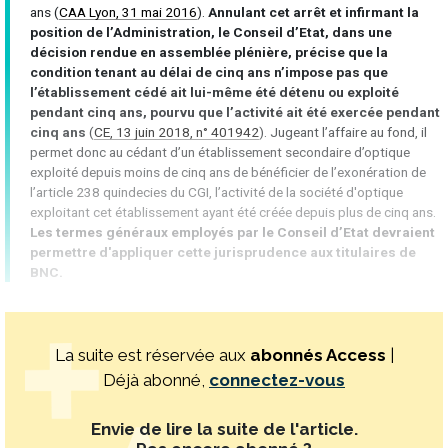
ans (
CAA Lyon, 31 mai 2016
).
Annulant cet arrêt et infirmant la
position de l’Administration, le Conseil d’Etat, dans une
décision rendue en assemblée plénière, précise que la
condition tenant au délai de cinq ans n’impose pas que
l’établissement cédé ait lui-même été détenu ou exploité
pendant cinq ans, pourvu que l’activité ait été exercée pendant
cinq ans
(
CE, 13 juin 2018, n° 401942
). Jugeant l’affaire au fond, il
permet donc au cédant d’un établissement secondaire d’optique
exploité depuis moins de cinq ans de bénéficier de l’exonération de
l’article 238 quindecies du CGI, l’activité de la société d'optique
exploitant cet établissement ayant été créée depuis plus de cinq ans.
Les termes généraux employés par le Conseil d’Etat devraient
permettre d'appliquer cette jurisprudence aux titulaires de
BNC.
La suite est réservée aux
abonnés Access
|
Déjà abonné,
connectez-vous
Envie de lire la suite de l'article.