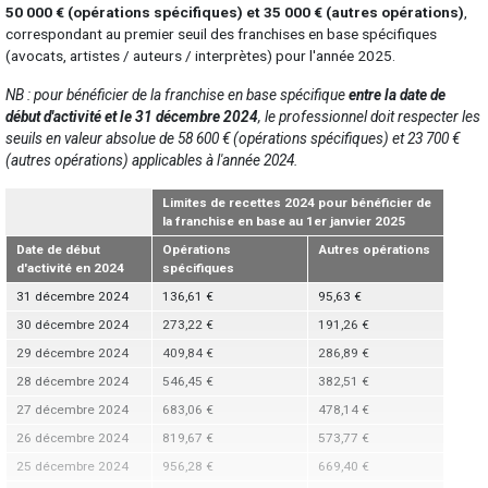
50 000 € (opérations spécifiques) et 35 000 € (autres opérations)
,
correspondant au premier seuil des franchises en base spécifiques
(avocats, artistes / auteurs / interprètes) pour l'année 2025.
NB : pour bénéficier de la franchise en base spécifique
entre la date de
début d'activité et le 31 décembre 2024
, le professionnel doit respecter les
seuils en valeur absolue de 58 600 € (opérations spécifiques) et 23 700 €
(autres opérations) applicables à l'année 2024.
Limites de recettes 2024 pour bénéficier de
la franchise en base au 1er janvier 2025
Date de début
Opérations
Autres opérations
d'activité en 2024
spécifiques
31 décembre 2024
136,61 €
95,63 €
30 décembre 2024
273,22 €
191,26 €
29 décembre 2024
409,84 €
286,89 €
28 décembre 2024
546,45 €
382,51 €
27 décembre 2024
683,06 €
478,14 €
26 décembre 2024
819,67 €
573,77 €
25 décembre 2024
956,28 €
669,40 €