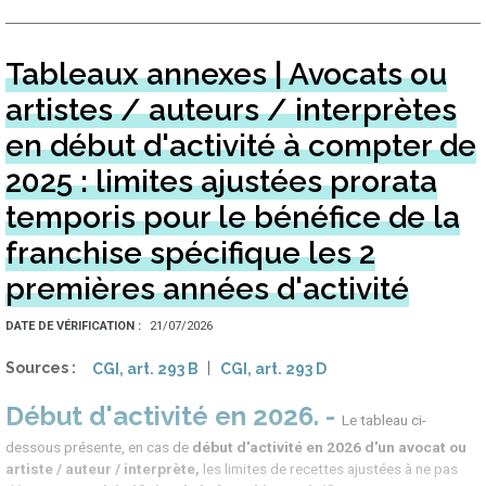
Tableaux annexes | Avocats ou
artistes / auteurs / interprètes
en début d'activité à compter de
2025 : limites ajustées prorata
temporis pour le bénéfice de la
franchise spécifique les 2
premières années d'activité
DATE DE VÉRIFICATION
21/07/2026
Sources
CGI, art. 293 B
CGI, art. 293 D
Début d'activité en 2026
Le tableau ci-
dessous présente, en cas de
début d'activité en 2026 d'un avocat ou
artiste / auteur / interprète,
les limites de recettes ajustées à ne pas