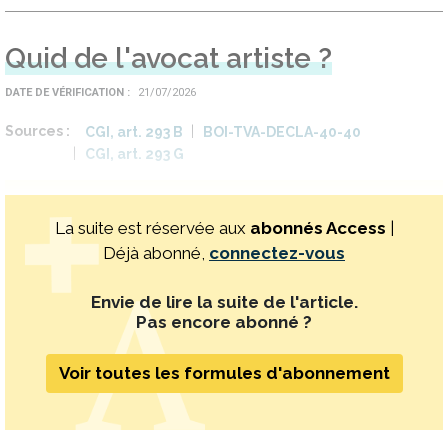
Quid de l'avocat artiste ?
DATE DE VÉRIFICATION
21/07/2026
Sources
CGI, art. 293 B
BOI-TVA-DECLA-40-40
CGI, art. 293 G
La suite est réservée aux
abonnés Access
|
Déjà abonné,
connectez-vous
Envie de lire la suite de l'article.
Pas encore abonné ?
Voir toutes les formules d'abonnement