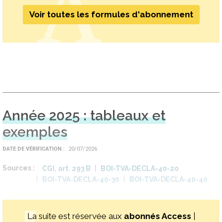
Voir toutes les formules d'abonnement
Année 2025 : tableaux et
exemples
DATE DE VÉRIFICATION
20/07/2026
Sources
CGI, art. 293 B
BOI-TVA-DECLA-40-20
BOI-TVA-DECLA-40-30
BOI-TVA-DECLA-40-40
La suite est réservée aux
abonnés Access
|