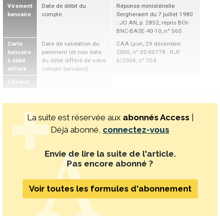
Virement
Date de débit du
Réponse ministérielle
bancaire
compte.
Sergheraert du 7 juillet 1980
: JO AN, p. 2852, repris BOI-
BNC-BASE-40-10, n° 560.
Carte
Date de validation du
CAA Lyon, 29 décembre
bancaire
paiement (et non date
2005, n° 02-00778 : RJF
à débit
du débit différé de votre
6/2006, n° 704.
différé
compte bancaire).
Chèque
La suite est réservée aux
abonnés Access
|
Déjà abonné,
connectez-vous
Envie de lire la suite de l'article.
Pas encore abonné ?
Voir toutes les formules d'abonnement