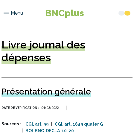
Aller
au
BNCplus
Menu
contenu
principal
Livre
journal des
dépenses
Présentation générale
DATE DE VÉRIFICATION
04/03/2022
Sources
CGI, art. 99
CGI, art. 1649 quater G
BOI-BNC-DECLA-10-20