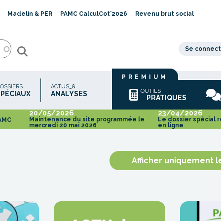
Madelin & PER
PAMC CalculCot'2026
Revenu brut social
Se connect
PREMIUM
OSSIERS
ACTUS_&
OUTILS
SPÉCIAUX
ANALYSES
PRATIQUES
20/05/2026
23/04/2026
Maintenance du site programmée le
Le dossier spécial 
PAMC
mercredi 20 mai 2026
en ligne
Afficher uniquement 