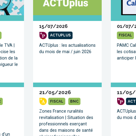
15/07/2026
01/07/
ACTUPLUS
FISCAL
de TVA |
ACTUplus : les actualisations
PAMC Calc
cise les
du mois de mai / juin 2026
les cotis
tion de la
anticiper 
igueur le
21/05/2026
11/05/
C
FISCAL
BNC
ACT
Zones France ruralités
ACTUplus 
revitalisation | Situation des
du mois d
professionnels exerçant
dans des maisons de santé
s d'un