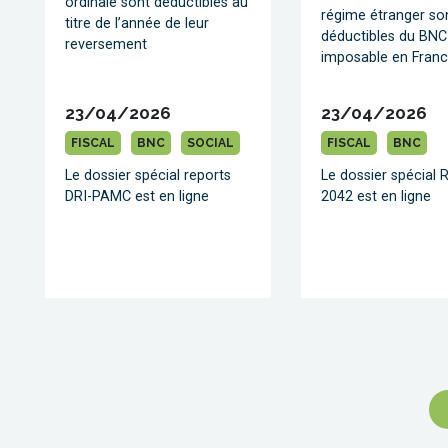
ordinale sont déductibles au
régime étranger so
titre de l’année de leur
déductibles du BNC
reversement
imposable en Fran
23/04/2026
23/04/2026
FISCAL
BNC
SOCIAL
FISCAL
BNC
Le dossier spécial reports
Le dossier spécial 
DRI-PAMC est en ligne
2042 est en ligne
Pagination