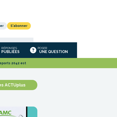
er
S'abonner
RÉPONSES
POSER
PUBLIÉES
UNE QUESTION
reports 2042 est
les ACTUplus