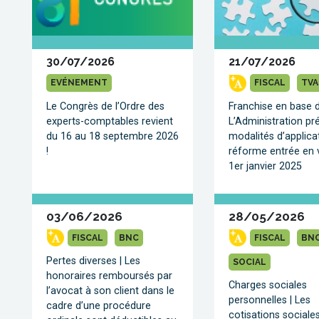
(")
pour
qu'ils
soient
considérés
30/07/2026
21/07/2026
comme
un
EVÉNEMENT
FISCAL
TVA
seul
Le Congrès de l’Ordre des
Franchise en base 
terme.
experts-comptables revient
L’Administration pré
Préfixer
du 16 au 18 septembre 2026
modalités d’applica
un
terme
!
réforme entrée en v
par
1er janvier 2025
le
symbole
moins
03/06/2026
28/05/2026
(-)
pour
FISCAL
BNC
FISCAL
BN
l'exclure
de
Pertes diverses | Les
SOCIAL
la
honoraires remboursés par
Charges sociales
recherche.
l’avocat à son client dans le
personnelles | Les
cadre d’une procédure
cotisations sociale