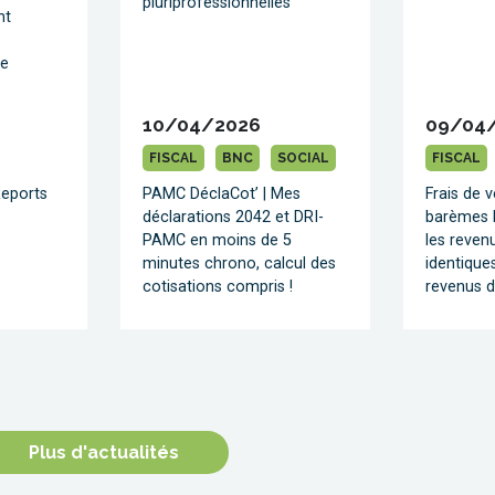
pluriprofessionnelles
nt
ce
10/04/2026
09/04
FISCAL
BNC
SOCIAL
FISCAL
Reports
PAMC DéclaCot’ | Mes
Frais de v
déclarations 2042 et DRI-
barèmes k
PAMC en moins de 5
les reven
minutes chrono, calcul des
identique
cotisations compris !
revenus 
Plus d'actualités