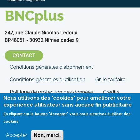
BNCplus
242, rue Claude Nicolas Ledoux
BP48051 - 30932 Nîmes cedex 9
CONTACT
Menu
Conditions générales d'abonnement
Pied
Conditions générales d'utilisation
Grille tarifaire
de
Politique de protection des données
Crédits
Nous utilisons des "cookies" pour améliorer votre
page
Mentions légales
Contact
expérience utilisateur sans aucune fin publicitaire
En cliquant sur le bouton "Accepter" vous nous autorisez à utiliser des
cookies.
Accepter
Non, merci.
Sur cette page