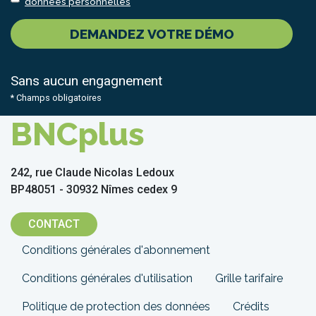
données personnelles
DEMANDEZ VOTRE DÉMO
Sans aucun engagnement
* Champs obligatoires
BNCplus
242, rue Claude Nicolas Ledoux
BP48051 - 30932 Nîmes cedex 9
CONTACT
Menu
Conditions générales d'abonnement
Pied
Conditions générales d'utilisation
Grille tarifaire
de
Politique de protection des données
Crédits