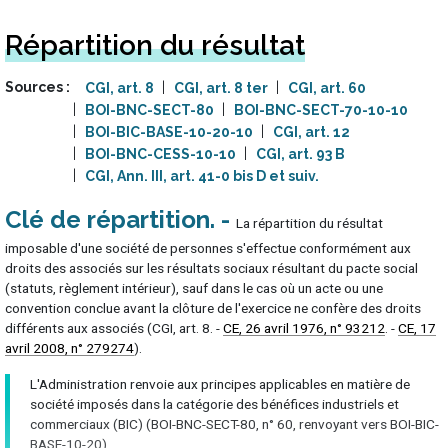
Répartition du résultat
Sources
CGI, art. 8
CGI, art. 8 ter
CGI, art. 60
BOI-BNC-SECT-80
BOI-BNC-SECT-70-10-10
BOI-BIC-BASE-10-20-10
CGI, art. 12
BOI-BNC-CESS-10-10
CGI, art. 93 B
CGI, Ann. III, art. 41-0 bis D et suiv.
Clé de répartition
La répartition du résultat
imposable d'une société de personnes s'effectue conformément aux
droits des associés sur les résultats sociaux résultant du pacte social
(statuts, règlement intérieur), sauf dans le cas où un acte ou une
convention conclue avant la clôture de l'exercice ne confère des droits
différents aux associés (CGI, art. 8. -
CE, 26 avril 1976, n° 93212
. -
CE, 17
avril 2008, n° 279274
).
L'Administration renvoie aux principes applicables en matière de
société imposés dans la catégorie des bénéfices industriels et
commerciaux (BIC) (BOI-BNC-SECT-80, n° 60, renvoyant vers BOI-BIC-
BASE-10-20).