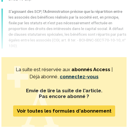
S'agissant des SCP, l'Administration précise que la répartition entre
les associés des bénéfices réalisés par la société est, en principe,
fixée par les statuts et n'est pas nécessairement effectuée en
proportion des droits des intéressés dans le capital social. À défaut
de clauses statutaires spéciales, les bénéfices sont répartis par parts
égales entre les associés (CGI, art. 8 ter. - BOI-BNC-SECT-70-10-10, n°
130).
La suite est réservée aux
abonnés Access
|
Déjà abonné,
connectez-vous
Envie de lire la suite de l'article.
Pas encore abonné ?
Voir toutes les formules d'abonnement