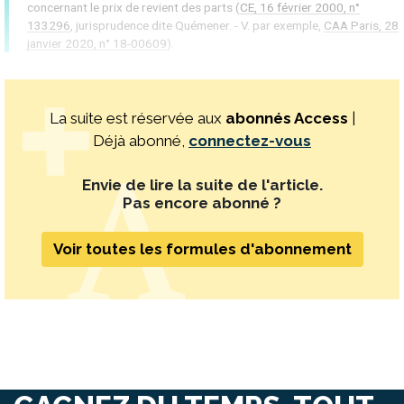
concernant le prix de revient des parts (
CE, 16 février 2000, n°
133296
, jurisprudence dite Quémener. - V. par exemple,
CAA Paris, 28
janvier 2020, n° 18-00609
).
La suite est réservée aux
abonnés Access
|
Déjà abonné,
connectez-vous
Envie de lire la suite de l'article.
Pas encore abonné ?
Voir toutes les formules d'abonnement