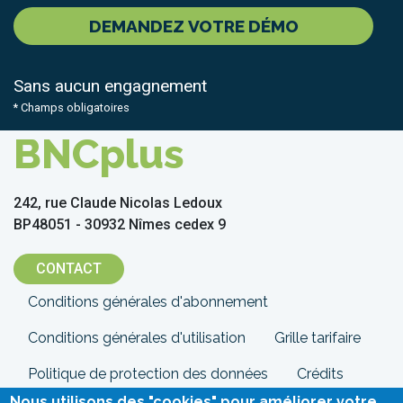
DEMANDEZ VOTRE DÉMO
Sans aucun engagnement
* Champs obligatoires
BNCplus
242, rue Claude Nicolas Ledoux
BP48051 - 30932 Nîmes cedex 9
CONTACT
Menu
Conditions générales d'abonnement
Pied
Conditions générales d'utilisation
Grille tarifaire
de
Politique de protection des données
Crédits
Nous utilisons des "cookies" pour améliorer votre