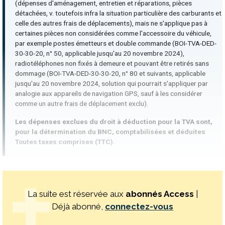
(dépenses d'aménagement, entretien et réparations, pièces
détachées, v. toutefois infra la situation particulière des carburants et
celle des autres frais de déplacements), mais ne s'applique pas à
certaines pièces non considérées comme l'accessoire du véhicule,
par exemple postes émetteurs et double commande (BOI-TVA-DED-
30-30-20, n° 50, applicable jusqu'au 20 novembre 2024),
radiotéléphones non fixés à demeure et pouvant être retirés sans
dommage (BOI-TVA-DED-30-30-20, n° 80 et suivants, applicable
jusqu'au 20 novembre 2024, solution qui pourrait s'appliquer par
analogie aux appareils de navigation GPS, sauf à les considérer
comme un autre frais de déplacement exclu).
Les dépenses exclues du droit à déduction pour la TVA sont,
pour la détermination du BNC, comptabilisées et déduites
Toutes taxes comprises (TTC).
La suite est réservée aux
abonnés Access
|
Déjà abonné,
connectez-vous