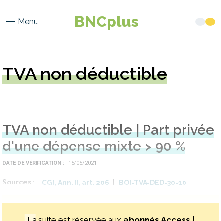
Aller
au
BNCplus
Menu
contenu
principal
TVA
non déductible
TVA non déductible | Part privée
d'une dépense mixte > 90 %
DATE DE VÉRIFICATION
15/05/2021
Sources
CGI, Ann. II, art. 206
BOI-TVA-DED-30-10
La suite est réservée aux
abonnés Access
|