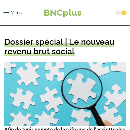
Aller
au
BNCplus
Menu
contenu
principal
Dossier spécial | Le nouveau
revenu brut social
Afin de tenir compte de la réforme de l’assiette des