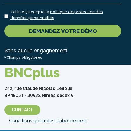
J'ai lu et j'accepte la
politique de protection des
données personnelles
DEMANDEZ VOTRE DÉMO
Sans aucun engagnement
* Champs obligatoires
BNCplus
242, rue Claude Nicolas Ledoux
BP48051 - 30932 Nîmes cedex 9
CONTACT
Menu
Conditions générales d'abonnement