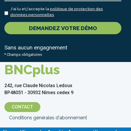
J'ai lu et j'accepte la
politique de protection des
données personnelles
DEMANDEZ VOTRE DÉMO
Sans aucun engagnement
* Champs obligatoires
BNCplus
242, rue Claude Nicolas Ledoux
BP48051 - 30932 Nîmes cedex 9
CONTACT
Menu
Conditions générales d'abonnement
Pied
Conditions générales d'utilisation
Grille tarifaire