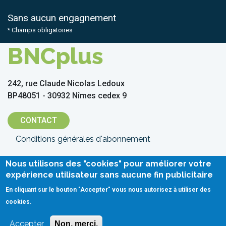
Sans aucun engagnement
* Champs obligatoires
BNCplus
242, rue Claude Nicolas Ledoux
BP48051 - 30932 Nîmes cedex 9
CONTACT
Menu
Conditions générales d'abonnement
Pied
Conditions générales d'utilisation
Grille tarifaire
Nous utilisons des "cookies" pour améliorer votre
de
expérience utilisateur sans aucune fin publicitaire
Politique de protection des données
Crédits
En cliquant sur le bouton "Accepter" vous nous autorisez à utiliser des
page
Mentions légales
Contact
cookies.
Accepter
Non, merci.