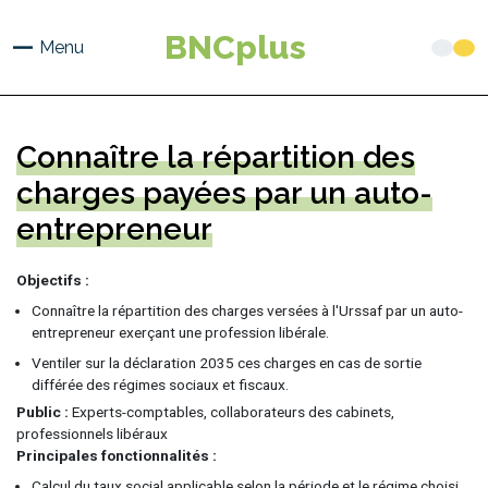
Aller
au
BNCplus
Menu
contenu
principal
Connaître la répartition des
charges payées par un auto-
entrepreneur
Objectifs
Connaître la répartition des charges versées à l'Urssaf par un auto-
entrepreneur exerçant une profession libérale.
Ventiler sur la déclaration 2035 ces charges en cas de sortie
différée des régimes sociaux et fiscaux.
Public
Experts-comptables, collaborateurs des cabinets,
professionnels libéraux
Principales fonctionnalités
Calcul du taux social applicable selon la période et le régime choisi