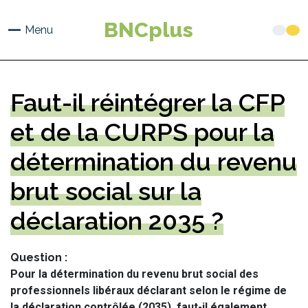
Aller
au
BNCplus
Menu
contenu
principal
Faut-il réintégrer la CFP
et de la CURPS pour la
détermination du revenu
brut social sur la
déclaration 2035 ?
Question
Pour la détermination du revenu brut social des
professionnels libéraux déclarant selon le régime de
la déclaration contrôlée (2035), faut-il également