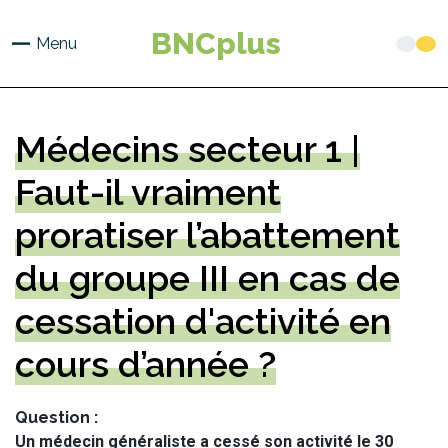
Aller
au
BNCplus
Menu
contenu
principal
Médecins secteur 1 |
Faut-il vraiment
proratiser l’abattement
du groupe III en cas de
cessation d'activité en
cours d’année ?
Question
Un médecin généraliste a cessé son activité le 30