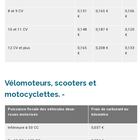
8 et 9 CV
0,131
0,165 €
0,106
€
€
10 et 11 CV
0,148
0,187 €
0,120
€
€
12 CV et plus
0,165
0,208 €
0,133
€
€
Vélomoteurs, scooters et
motocyclettes
Puissance fiscale des véhicules deux-
Frais de carburant au
roues motorisés
kilomètre
Inférieure à 50 CC
0,037 €