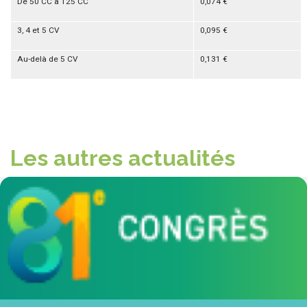
De 50 CC à 125 CC
0,074 €
3, 4 et 5 CV
0,095 €
Au-delà de 5 CV
0,131 €
Les autres actualités