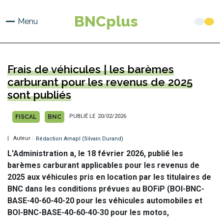
Aller
au
BNCplus
Menu
contenu
principal
Frais de véhicules | les barèmes
carburant pour les revenus de 2025
sont publiés
anonyme
PUBLIÉ LE
20/02/2026
FISCAL
BNC
| Auteur :
Rédaction Amapl (Silvain Durand)
L'Administration a, le 18 février 2026, publié les
barèmes carburant applicables pour les revenus de
2025 aux véhicules pris en location par les titulaires de
BNC dans les conditions prévues au BOFiP (BOI-BNC-
BASE-40-60-40-20 pour les véhicules automobiles et
BOI-BNC-BASE-40-60-40-30 pour les motos,