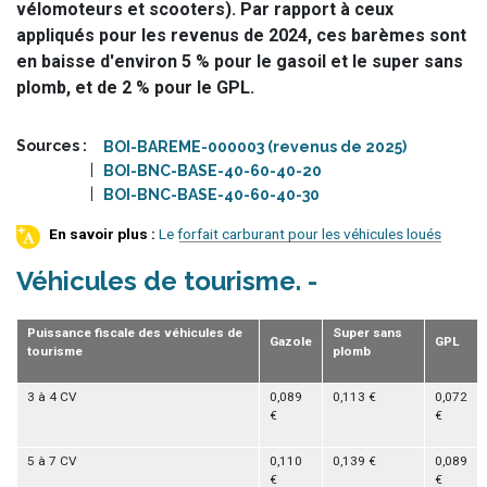
vélomoteurs et scooters). Par rapport à ceux
appliqués pour les revenus de 2024, ces barèmes sont
en baisse d'environ 5 % pour le gasoil et le super sans
plomb, et de 2 % pour le GPL.
Sources
BOI-BAREME-000003 (revenus de 2025)
BOI-BNC-BASE-40-60-40-20
BOI-BNC-BASE-40-60-40-30
Le forfait carburant pour les véhicules loués
Véhicules de tourisme
Puissance fiscale des véhicules de
Super sans
Gazole
GPL
tourisme
plomb
3 à 4 CV
0,089
0,113 €
0,072
€
€
5 à 7 CV
0,110
0,139 €
0,089
€
€