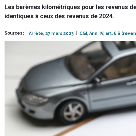
(")
Les barèmes kilométriques pour les revenus de 
pour
qu'ils
identiques à ceux des revenus de 2024.
soient
considérés
comme
Sources
Arrêté, 27 mars 2023
CGI, Ann. IV, art. 6 B (rev
un
seul
terme.
Préfixer
un
terme
par
le
symbole
moins
(-)
pour
l'exclure
de
la
recherche.