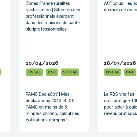
Zones France ruralités
ACTUplus : les a
revitalisation | Situation des
du mois de mars 
professionnels exerçant
dans des maisons de santé
pluriprofessionnelles
10/04/2026
18/03/2026
FISCAL
BNC
SOCIAL
FISCAL
BNC
PAMC DéclaCot’ | Mes
Le RBS vite fait 
déclarations 2042 et DRI-
outil pratique 10
PAMC en moins de 5
pour aider à calc
minutes chrono, calcul des
revenu brut soci
cotisations compris !