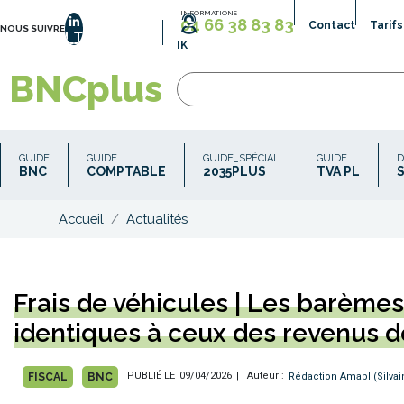
Aller
INFORMATIONS
04 66 38 83 83
Contact
Tarifs
au
NOUS SUIVRE
LinkedIn
IK
contenu
principal
BNCplus
Recherche
Recherche
les
Navigation
contenus
GUIDE
GUIDE
GUIDE_SPÉCIAL
GUIDE
D
comportant
principale
BNC
COMPTABLE
2035PLUS
TVA PL
tous
les
Accueil
Actualités
termes
saisis
ou
des
mots
Frais de véhicules | Les barème
approchants.
Mettre
identiques à ceux des revenus d
plusieurs
mots
entre
anonyme
PUBLIÉ LE
09/04/2026
| Auteur :
Rédaction Amapl (Silvai
FISCAL
BNC
guillemets