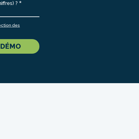
ffres) ?
ection des
 DÉMO