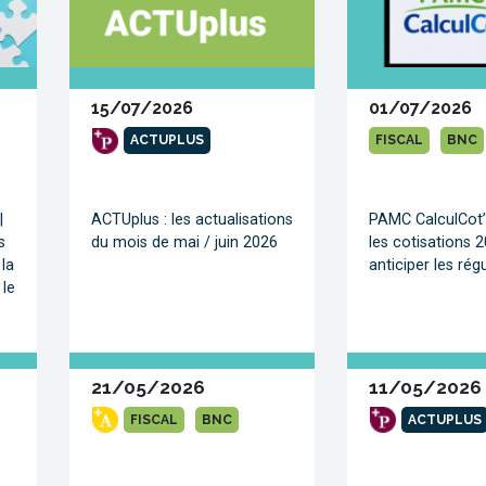
15/07/2026
01/07/2026
ACTUPLUS
FISCAL
BNC
|
ACTUplus : les actualisations
PAMC CalculCot’ 
s
du mois de mai / juin 2026
les cotisations 
 la
anticiper les rég
 le
21/05/2026
11/05/2026
FISCAL
BNC
ACTUPLUS