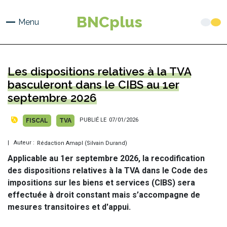
Aller
au
BNCplus
Menu
contenu
principal
Les dispositions relatives à la TVA
basculeront dans le CIBS au 1er
septembre 2026
PUBLIÉ LE
07/01/2026
FISCAL
TVA
| Auteur :
Rédaction Amapl (Silvain Durand)
Applicable au 1er septembre 2026, la recodification
des dispositions relatives à la TVA dans le Code des
impositions sur les biens et services (CIBS) sera
effectuée à droit constant mais s’accompagne de
mesures transitoires et d'appui.