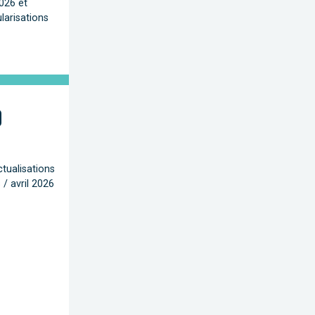
2026 et
ularisations
ctualisations
/ avril 2026
6