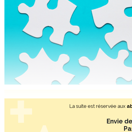
La suite est réservée aux
a
Envie de 
Pa