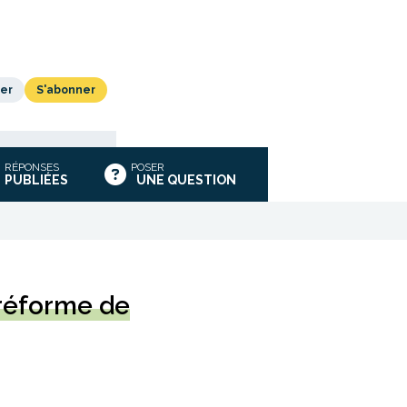
er
S'abonner
RÉPONSES
POSER
PUBLIÉES
UNE QUESTION
 réforme de