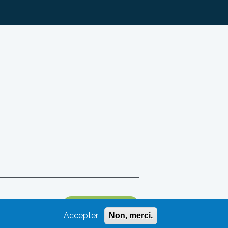
JE M'INSCRIS
Accepter
Non, merci.