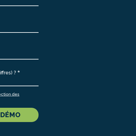
ffres) ?
ection des
 DÉMO