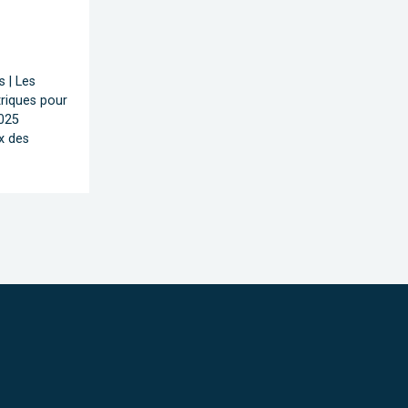
s | Les
riques pour
2025
x des