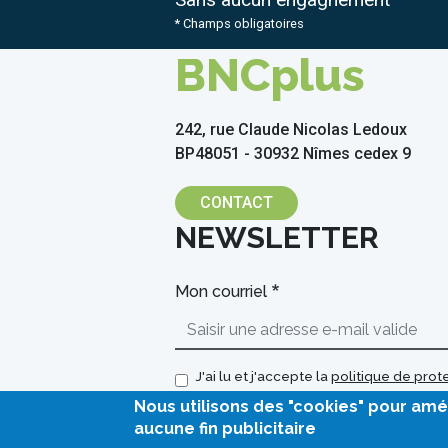
* Champs obligatoires
BNCplus
242, rue Claude Nicolas Ledoux
BP48051 - 30932 Nîmes cedex 9
CONTACT
NEWSLETTER
Mon courriel
J'ai lu et j'accepte la
politique de pro
Nous utilisons des "cookies" pour amé
aucune fin publicitaire