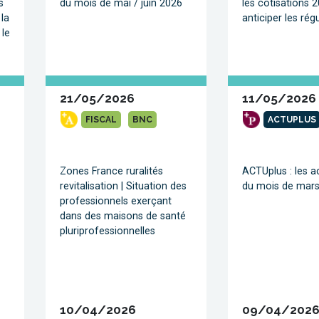
s
du mois de mai / juin 2026
les cotisations 
 la
anticiper les rég
 le
21/05/2026
11/05/2026
FISCAL
BNC
ACTUPLUS
Zones France ruralités
ACTUplus : les a
revitalisation | Situation des
du mois de mars 
professionnels exerçant
dans des maisons de santé
pluriprofessionnelles
10/04/2026
09/04/202