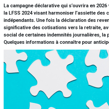
(")
La campagne déclarative qui s’ouvrira en 2026 
pour
qu'ils
la LFSS 2024 visant harmoniser l’assiette des c
soient
indépendants. Une fois la déclaration des reven
considérés
comme
significative des cotisations vers la retraite, 
un
seul
social de certaines indemnités journalières, la 
terme.
Quelques informations à connaître pour anticipe
Préfixer
un
terme
par
le
symbole
moins
(-)
pour
l'exclure
de
la
recherche.