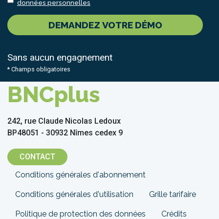
données personnelles
DEMANDEZ VOTRE DÉMO
Sans aucun engagnement
* Champs obligatoires
BNCplus
242, rue Claude Nicolas Ledoux
BP48051 - 30932 Nîmes cedex 9
CONTACT
Menu
Conditions générales d'abonnement
Pied
Conditions générales d'utilisation
Grille tarifaire
de
Politique de protection des données
Crédits