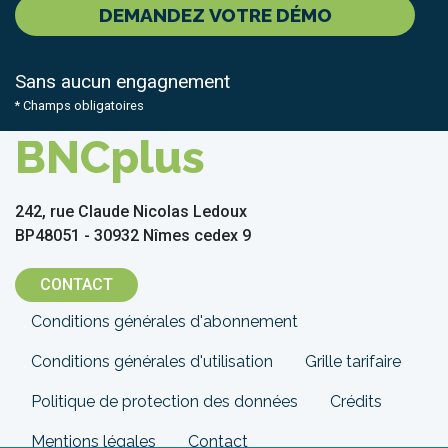
DEMANDEZ VOTRE DÉMO
Sans aucun engagnement
* Champs obligatoires
BNCplus
242, rue Claude Nicolas Ledoux
BP48051 - 30932 Nîmes cedex 9
CONTACT
Menu
Conditions générales d'abonnement
Pied
Conditions générales d'utilisation
Grille tarifaire
de
Politique de protection des données
Crédits
page
Mentions légales
Contact