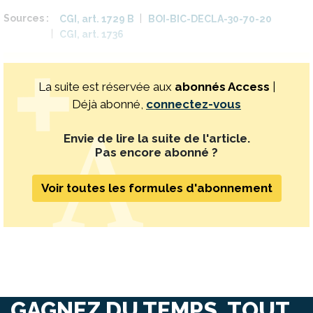
Sources
CGI, art. 1729 B
BOI-BIC-DECLA-30-70-20
CGI, art. 1736
La suite est réservée aux
abonnés Access
|
Déjà abonné,
connectez-vous
Envie de lire la suite de l'article.
Pas encore abonné ?
Voir toutes les formules d'abonnement
GAGNEZ DU TEMPS, TOUT