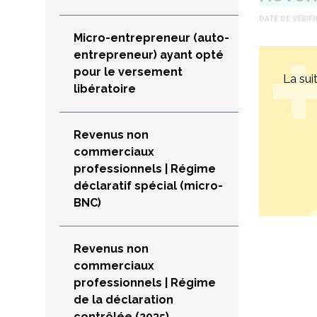
(")
pour
DATE DE VÉRIF
qu'ils
Micro-entrepreneur (auto-
soient
entrepreneur) ayant opté
considérés
comme
pour le versement
La sui
un
libératoire
seul
terme.
Préfixer
Revenus non
un
terme
commerciaux
par
professionnels | Régime
le
déclaratif spécial (micro-
symbole
BNC)
moins
(-)
pour
l'exclure
Revenus non
de
commerciaux
la
professionnels | Régime
recherche.
de la déclaration
contrôlée (2035)