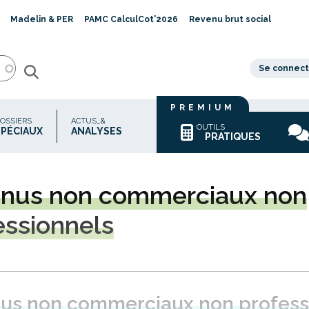
Madelin & PER
PAMC CalculCot'2026
Revenu brut social
Se connect
PREMIUM
OSSIERS
ACTUS_&
OUTILS
SPÉCIAUX
ANALYSES
PRATIQUES
enus
non commerciaux non
essionnels
us non commerciaux non profess