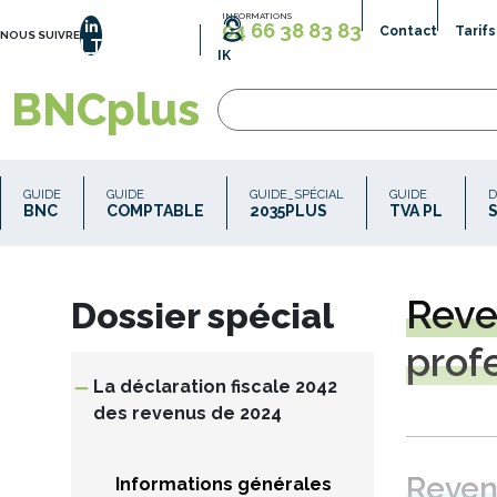
Aller
INFORMATIONS
04 66 38 83 83
Contact
Tarifs
au
NOUS SUIVRE
LinkedIn
IK
contenu
principal
BNCplus
Recherche
Recherche
les
Navigation
contenus
GUIDE
GUIDE
GUIDE_SPÉCIAL
GUIDE
D
comportant
principale
BNC
COMPTABLE
2035PLUS
TVA PL
tous
les
termes
saisis
Rev
Dossier spécial
Navigation principale
ou
des
prof
mots
approchants.
La déclaration fiscale 2042
Mettre
des revenus de 2024
plusieurs
mots
entre
guillemets
Reven
Informations générales