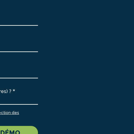
res) ?
ection des
 DÉMO