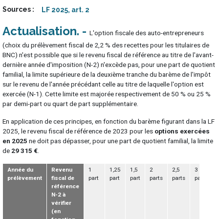
Sources
LF 2025, art. 2
Actualisation
L'option fiscale des auto-entrepreneurs
(choix du prélèvement fiscal de 2,2 % des recettes pour les titulaires de
BNC) n'est possible que si le revenu fiscal de référence au titre de l'avant-
dernière année d'imposition (N-2) n'excède pas, pour une part de quotient
familial, la limite supérieure de la deuxième tranche du barème de l'impôt
sur le revenu de l'année précédant celle au titre de laquelle l'option est
exercée (N-1). Cette limite est majorée respectivement de 50 % ou 25 %
par demi-part ou quart de part supplémentaire.
En application de ces principes, en fonction du barème figurant dans la LF
2025, le revenu fiscal de référence de 2023 pour les
options exercées
en 2025
ne doit pas dépasser, pour une part de quotient familial, la limite
de
29 315 €
.
Année du
Revenu
1
1,25
1,5
2
2,5
3
prélèvement
fiscal de
part
part
part
parts
parts
parts
référence
N-2 à
vérifier
(en