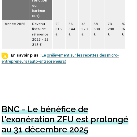
fonction
du
barème
N-1)
Année 2025
Revenu
29
36
43
58
73
87
fiscal de
315
644
973
630
288
945
référence
€
€
€
€
€
€
2023
<
29
315 €
Le prélèvement sur les recettes des micro-
entrepreneurs (auto-entrepreneurs)
BNC - Le bénéfice de
l'exonération ZFU est prolongé
au 31 décembre 2025