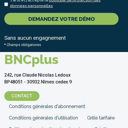
J'ai lu et j'accepte la
politique de protection des
données personnelles
DEMANDEZ VOTRE DÉMO
Sans aucun engagnement
* Champs obligatoires
BNCplus
242, rue Claude Nicolas Ledoux
BP48051 - 30932 Nîmes cedex 9
CONTACT
Menu
Conditions générales d'abonnement
Pied
Conditions générales d'utilisation
Grille tarifaire
de