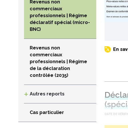
Revenus non
commerciaux
professionnels | Régime
déclaratif spécial (micro-
BNC)
Revenus non
commerciaux
professionnels | Régime
de la déclaration
contrôlée (2035)
Décla
Autres reports
(spéc
Cas particulier
DATE DE VÉRIF