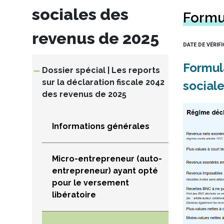
(")
sociales des
pour
Formu
qu'ils
soient
revenus de 2025
considérés
DATE DE VÉRIF
comme
un
Formul
seul
Dossier spécial | Les reports
terme.
sur la déclaration fiscale 2042
social
Préfixer
des revenus de 2025
un
terme
par
le
Informations générales
symbole
moins
(-)
Micro-entrepreneur (auto-
pour
entrepreneur) ayant opté
l'exclure
pour le versement
de
la
libératoire
recherche.