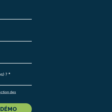
s) ?
ection des
 DÉMO