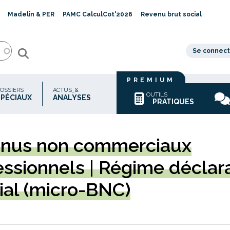
Madelin & PER
PAMC CalculCot'2026
Revenu brut social
Se connect
PREMIUM
OSSIERS
ACTUS_&
OUTILS
SPÉCIAUX
ANALYSES
PRATIQUES
enus
non commerciaux
essionnels | Régime déclara
ial (micro-BNC)