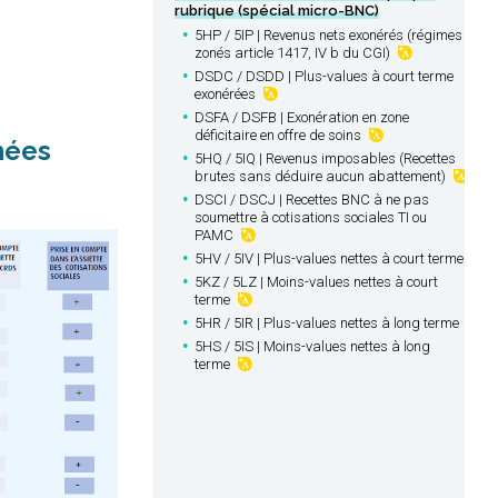
rubrique (spécial micro-BNC)
5HP / 5IP | Revenus nets exonérés (régimes
zonés article 1417, IV b du CGI)
DSDC / DSDD | Plus-values à court terme
exonérées
DSFA / DSFB | Exonération en zone
déficitaire en offre de soins
nées
5HQ / 5IQ | Revenus imposables (Recettes
brutes sans déduire aucun abattement)
DSCI / DSCJ | Recettes BNC à ne pas
soumettre à cotisations sociales TI ou
PAMC
5HV / 5IV | Plus-values nettes à court terme
5KZ / 5LZ | Moins-values nettes à court
terme
5HR / 5IR | Plus-values nettes à long terme
5HS / 5IS | Moins-values nettes à long
terme