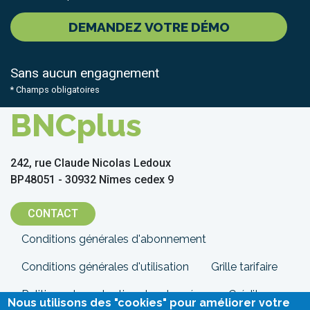
DEMANDEZ VOTRE DÉMO
Sans aucun engagnement
* Champs obligatoires
BNCplus
242, rue Claude Nicolas Ledoux
BP48051 - 30932 Nîmes cedex 9
CONTACT
Menu
Conditions générales d'abonnement
Pied
Conditions générales d'utilisation
Grille tarifaire
de
Politique de protection des données
Crédits
Nous utilisons des "cookies" pour améliorer votre