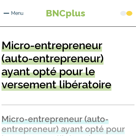
Aller
au
BNCplus
Menu
contenu
principal
Micro-entrepreneur
(auto-entrepreneur)
ayant opté pour le
versement libératoire
Micro-entrepreneur (auto-
entrepreneur) ayant opté pour