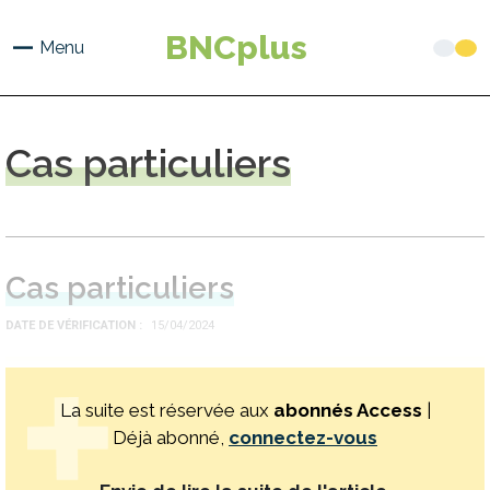
Aller
au
BNCplus
Menu
contenu
principal
Cas
particuliers
Cas particuliers
DATE DE VÉRIFICATION
15/04/2024
La suite est réservée aux
abonnés Access
|
Déjà abonné,
connectez-vous