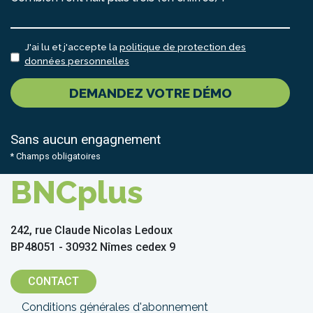
J'ai lu et j'accepte la
politique de protection des
données personnelles
DEMANDEZ VOTRE DÉMO
Sans aucun engagnement
* Champs obligatoires
BNCplus
242, rue Claude Nicolas Ledoux
BP48051 - 30932 Nîmes cedex 9
CONTACT
Menu
Conditions générales d'abonnement