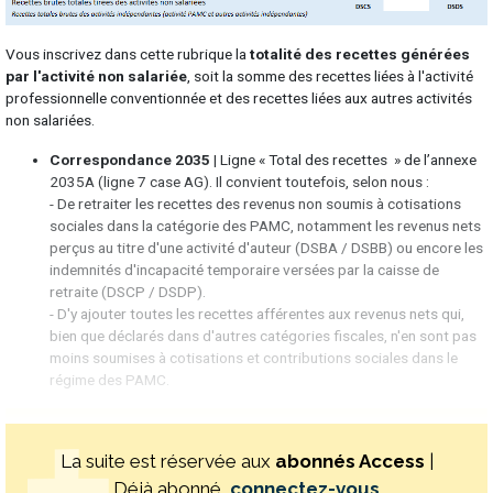
Vous inscrivez dans cette rubrique la
totalité des recettes générées
par l'activité non salariée
, soit la somme des recettes liées à l'activité
professionnelle conventionnée et des recettes liées aux autres activités
non salariées.
Correspondance 2035 |
Ligne « Total des recettes » de l’annexe
2035A (ligne 7 case AG). Il convient toutefois, selon nous :
- De retraiter les recettes des revenus non soumis à cotisations
sociales dans la catégorie des PAMC, notamment les revenus nets
perçus au titre d'une activité d'auteur (DSBA / DSBB) ou encore les
indemnités d'incapacité temporaire versées par la caisse de
retraite (DSCP / DSDP).
- D'y ajouter toutes les recettes afférentes aux revenus nets qui,
bien que déclarés dans d'autres catégories fiscales, n'en sont pas
moins soumises à cotisations et contributions sociales dans le
régime des PAMC.
La suite est réservée aux
abonnés Access
|
Déjà abonné,
connectez-vous