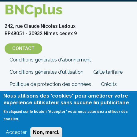
BNCplus
242, rue Claude Nicolas Ledoux
BP48051 - 30932 Nîmes cedex 9
CONTACT
Menu
Conditions générales d'abonnement
Pied
Conditions générales d'utilisation
Grille tarifaire
de
Politique de protection des données
Crédits
page
Nous utilisons des "cookies" pour améliorer votre
Mentions légales
Contact
expérience utilisateur sans aucune fin publicitaire
En cliquant sur le bouton "Accepter" vous nous autorisez à utiliser des
cookies.
Accepter
Non, merci.
Sur cette page